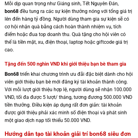
Mỗi dịp quan trọng như Giáng sinh, Tết Nguyên Đán,
bon68
đều tung ra các sự kiện thưởng nóng với tổng giá trị
lên đến hàng tỷ đồng. Người dùng tham gia sự kiện sẽ có
cơ hội nhận quà bằng cách hoàn thành nhiệm vụ, tích
điểm hoặc đua top doanh thu. Quà tặng cho hội viên có
thể là tiền mặt, xu, điện thoại, laptop hoặc giftcode giá trị
cao.
Tặng đến 500 nghìn VND khi giới thiệu bạn bè tham gia
Bon68
triển khai chương trình ưu đãi đặc biệt dành cho hội
viên giới thiệu bạn bè mới đăng ký tài khoản thành công.
Với mỗi lượt giới thiệu hợp lệ, người dùng sẽ nhận 100.000
VND, tối đa được 5 lượt/ tháng, tương đương 500.000 VND
tiền thưởng. Điều kiện áp dụng rất đơn giản: tài khoản
được giới thiệu phải xác minh số điện thoại và phát sinh
một giao dịch nạp tối thiểu 50.000 VND.
Hướng dẫn tạo tài khoản giải trí bon68 siêu đơn