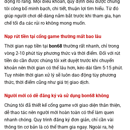
động rõ ràng. Mọi điều khoản, quy định đều được chúng
tôi công bố minh bạch, chi tiết, thuận lợi tìm hiểu. Từ đó
giúp người chơi dễ dàng nắm bắt trước khi tham gia, hạn
chế tối đa các rủi ro không mong muốn.
Nạp rút tiền tại cổng game thường mất bao lâu
Thời gian nạp tiền tại
bon68
thường rất nhanh, chỉ trong
vòng 2-10 phút tùy phương thức và thời điểm. Đối với rút
tiền do cần được chúng tôi xét duyệt trước khi chuyển
khoản nên thời gian có thể lâu hơn, kéo dài tầm 5-15 phút.
Tuy nhiên thời gian xử lý sẽ luôn dao động tùy phương
thức, thời điểm cũng như giá trị giao dịch.
Người mới có dễ đăng ký và sử dụng bon68 không
Chúng tôi đã thiết kế cổng game với giao diện thân thiện,
dễ thao tác nên người mới hoàn toàn có thể làm quen
nhanh chóng. Quy trình đăng ký đơn giản, chỉ cần vài
thông tin cơ bản là có thể tham gia ngay. Ngoài ra, hệ