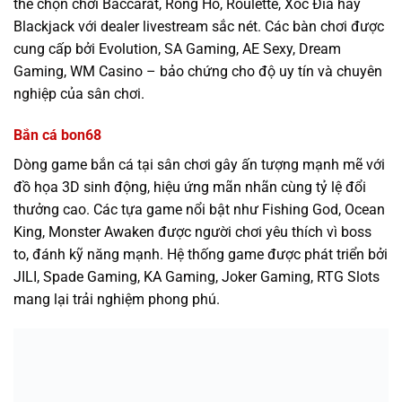
thể chọn chơi Baccarat, Rồng Hổ, Roulette, Xóc Đĩa hay
Blackjack với dealer livestream sắc nét. Các bàn chơi được
cung cấp bởi Evolution, SA Gaming, AE Sexy, Dream
Gaming, WM Casino – bảo chứng cho độ uy tín và chuyên
nghiệp của sân chơi.
Bắn cá bon68
Dòng game bắn cá tại sân chơi gây ấn tượng mạnh mẽ với
đồ họa 3D sinh động, hiệu ứng mãn nhãn cùng tỷ lệ đổi
thưởng cao. Các tựa game nổi bật như Fishing God, Ocean
King, Monster Awaken được người chơi yêu thích vì boss
to, đánh kỹ năng mạnh. Hệ thống game được phát triển bởi
JILI, Spade Gaming, KA Gaming, Joker Gaming, RTG Slots
mang lại trải nghiệm phong phú.