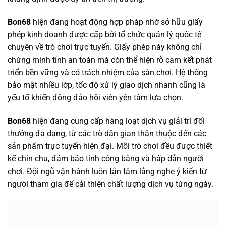
Bon68
hiện đang hoạt động hợp pháp nhờ sở hữu giấy
phép kinh doanh được cấp bởi tổ chức quản lý quốc tế
chuyên về trò chơi trực tuyến. Giấy phép này không chỉ
chứng minh tính an toàn mà còn thể hiện rõ cam kết phát
triển bền vững và có trách nhiệm của sân chơi. Hệ thống
bảo mật nhiều lớp, tốc độ xử lý giao dịch nhanh cũng là
yếu tố khiến đông đảo hội viên yên tâm lựa chọn.
Bon68
hiện đang cung cấp hàng loạt dịch vụ giải trí đổi
thưởng đa dạng, từ các trò dân gian thân thuộc đến các
sản phẩm trực tuyến hiện đại. Mỗi trò chơi đều được thiết
kế chỉn chu, đảm bảo tính công bằng và hấp dẫn người
chơi. Đội ngũ vận hành luôn tận tâm lắng nghe ý kiến từ
người tham gia để cải thiện chất lượng dịch vụ từng ngày.