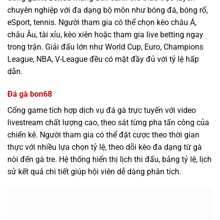
chuyên nghiệp với đa dạng bộ môn như bóng đá, bóng rổ,
eSport, tennis. Người tham gia có thể chọn kèo châu Á,
châu Âu, tài xỉu, kèo xiên hoặc tham gia live betting ngay
trong trận. Giải đấu lớn như World Cup, Euro, Champions
League, NBA, V-League đều có mặt đầy đủ với tỷ lệ hấp
dẫn.
Đá gà bon68
Cổng game tích hợp dịch vụ đá gà trực tuyến với video
livestream chất lượng cao, theo sát từng pha tấn công của
chiến kê. Người tham gia có thể đặt cược theo thời gian
thực với nhiều lựa chọn tỷ lệ, theo dõi kèo đa dạng từ gà
nòi đến gà tre. Hệ thống hiển thị lịch thi đấu, bảng tỷ lệ, lịch
sử kết quả chi tiết giúp hội viên dễ dàng phân tích.