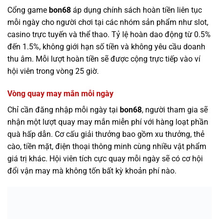
Cổng game
bon68
áp dụng chính sách hoàn tiền liên tục
mỗi ngày cho người chơi tại các nhóm sản phẩm như slot,
casino trực tuyến và thể thao. Tỷ lệ hoàn dao động từ 0.5%
đến 1.5%, không giới hạn số tiền và không yêu cầu doanh
thu âm. Mỗi lượt hoàn tiền sẽ được cộng trực tiếp vào ví
hội viên trong vòng 25 giờ.
Vòng quay may mắn mỗi ngày
Chỉ cần đăng nhập mỗi ngày tại
bon68
, người tham gia sẽ
nhận một lượt quay may mắn miễn phí với hàng loạt phần
quà hấp dẫn. Cơ cấu giải thưởng bao gồm xu thưởng, thẻ
cào, tiền mặt, điện thoại thông minh cùng nhiều vật phẩm
giá trị khác. Hội viên tích cực quay mỗi ngày sẽ có cơ hội
đổi vận may mà không tốn bất kỳ khoản phí nào.