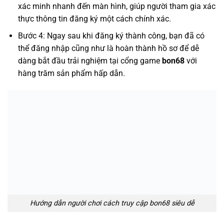
xác minh nhanh đến màn hình, giúp người tham gia xác
thực thông tin đăng ký một cách chính xác.
Bước 4: Ngay sau khi đăng ký thành công, bạn đã có
thể đăng nhập cũng như là hoàn thành hồ sơ để dễ
dàng bắt đầu trải nghiệm tại cổng game
bon68
với
hàng trăm sản phẩm hấp dẫn.
Hướng dẫn người chơi cách truy cập bon68 siêu dễ