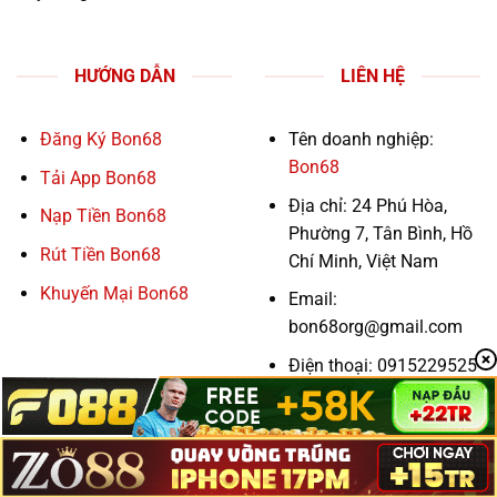
HƯỚNG DẪN
LIÊN HỆ
Đăng Ký Bon68
Tên doanh nghiệp:
Bon68
Tải App Bon68
Địa chỉ: 24 Phú Hòa,
Nạp Tiền Bon68
Phường 7, Tân Bình, Hồ
Rút Tiền Bon68
Chí Minh, Việt Nam
Khuyến Mại Bon68
Email:
bon68org@gmail.com
Điện thoại: 0915229525
Website:
https://797.cn.com/
Hashtag: #bon68org