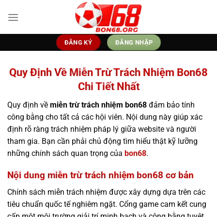
Bỏ
qua
nội
dung
ĐĂNG KÝ
ĐĂNG NHẬP
Quy Định Về Miễn Trừ Trách Nhiệm Bon68
Chi Tiết Nhất
Quy định về
miễn trừ trách nhiệm bon68
đảm bảo tính
công bằng cho tất cả các hội viên. Nội dung này giúp xác
định rõ ràng trách nhiệm pháp lý giữa website và người
tham gia. Bạn cần phải chủ động tìm hiểu thật kỹ lưỡng
những chính sách quan trọng của
bon68
.
Nội dung miễn trừ trách nhiệm bon68 cơ bản
Chính sách miễn trách nhiệm được xây dựng dựa trên các
tiêu chuẩn quốc tế nghiêm ngặt. Cổng game cam kết cung
cấp một môi trường giải trí minh bạch và công bằng tuyệt