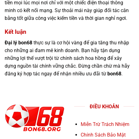
tiền mọi lúc mọi nơi chỉ với một chiếc điện thoại thông
minh có kết nối mạng. Sự thoải mái này giúp đối tác cân
bằng tốt giữa công việc kiếm tiền và thời gian nghỉ ngơi.
Kết luận
Đại lý bon68
thực sự là cơ hội vàng để gia tăng thu nhập
cho những ai đam mê kinh doanh. Bạn hãy tận dụng
những lợi thế vượt trội từ chính sách hoa hồng để xây
dựng nguồn tài chính vững chắc. Đừng chần chừ mà hãy
đăng ký hợp tác ngay để nhận nhiều ưu đãi từ
bon68
.
ĐIỀU KHOẢN
Miễn Trừ Trách Nhiệm
Chính Sách Bảo Mật