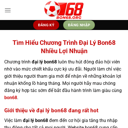
Bỏ
qua
nội
dung
ĐĂNG KÝ
ĐĂNG NHẬP
Tìm Hiểu Chương Trình Đại Lý Bon68
Nhiều Lợi Nhuận
Chương trình
đại lý bon68
luôn thu hút đông đảo hội viên
nhờ vào mức chiết khấu cực kỳ ưu đãi. Người làm chỉ việc
giới thiệu người tham gia mới để nhận về những khoản lợi
nhuận khổng lồ hàng tháng. Mọi người hãy mau chóng
đăng ký hợp tác sớm để bắt đầu hành trình làm giàu cùng
bon68
.
Giới thiệu về đại lý bon68 đang rất hot
Việc làm
đại lý bon68
đem đến cơ hội gia tăng thu nhập
thụ động cho tất cả mọi người. Website bon68 cung cấp