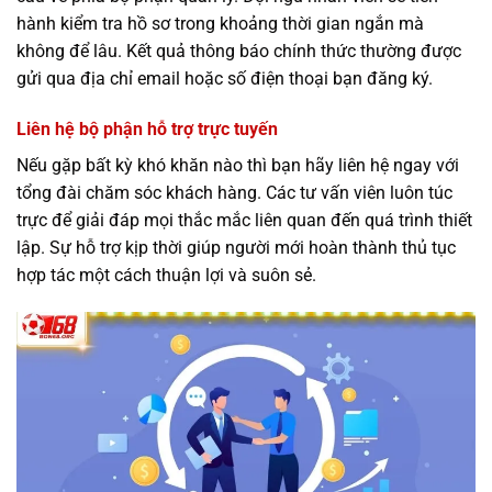
hành kiểm tra hồ sơ trong khoảng thời gian ngắn mà
không để lâu. Kết quả thông báo chính thức thường được
gửi qua địa chỉ email hoặc số điện thoại bạn đăng ký.
Liên hệ bộ phận hỗ trợ trực tuyến
Nếu gặp bất kỳ khó khăn nào thì bạn hãy liên hệ ngay với
tổng đài chăm sóc khách hàng. Các tư vấn viên luôn túc
trực để giải đáp mọi thắc mắc liên quan đến quá trình thiết
lập. Sự hỗ trợ kịp thời giúp người mới hoàn thành thủ tục
hợp tác một cách thuận lợi và suôn sẻ.