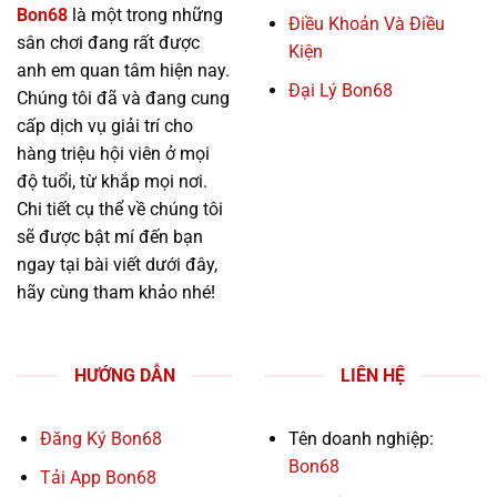
Bon68
là một trong những
Điều Khoản Và Điều
sân chơi đang rất được
Kiện
anh em quan tâm hiện nay.
Đại Lý Bon68
Chúng tôi đã và đang cung
cấp dịch vụ giải trí cho
hàng triệu hội viên ở mọi
độ tuổi, từ khắp mọi nơi.
Chi tiết cụ thể về chúng tôi
sẽ được bật mí đến bạn
ngay tại bài viết dưới đây,
hãy cùng tham khảo nhé!
HƯỚNG DẪN
LIÊN HỆ
Đăng Ký Bon68
Tên doanh nghiệp:
Bon68
Tải App Bon68