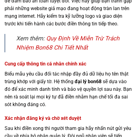
để đảm bảo an toàn tuyệt đối. Việc này giúp bạn tránh gặp
phải những website giả mạo đang hoạt động tràn lan trên
mạng internet. Hãy kiểm tra kỹ lưỡng logo và giao diện
trước khi tiến hành các bước điền thông tin tiếp theo.
Xem thêm:
Quy Định Về Miễn Trừ Trách
Nhiệm Bon68 Chi Tiết Nhất
Cung cấp thông tin cá nhân chính xác
Biểu mẫu yêu cầu đối tác nhập đầy đủ dữ liệu họ tên thật
trùng khớp với giấy tờ. Hệ thống
đại lý bon68
sẽ dựa vào
đó để xác minh danh tính và bảo vệ quyền lợi sau này. Bạn
nên rà soát lại mọi ký tự đã điền nhằm hạn chế tối đa sai
sót không đáng có.
Xác nhận đăng ký và chờ xét duyệt
Sau khi điền xong thì người tham gia hãy nhấn nút gửi yêu
cầu về phía bộ phận quản lý. Đội ngũ nhân viên sẽ tiến