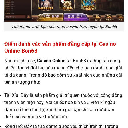
Thế mạnh vượt bậc của mục casino trực tuyến tại Bon68
Điểm danh các sản phẩm đẳng cấp tại Casino
Online Bon68
Như đã chia sẻ
, Casino Online
tại Bon68 đã hợp tác cùng
nhiều đơn vị đối tác nên mang đến cho bạn danh mục giải
trí đa dạng. Trong đó bao gồm sự xuất hiện của những cái
tên ấn tượng như:
Tài Xỉu: Đây là sản phẩm giải trí quen thuộc với cộng đồng
thành viên hiện nay. Với chiếc hộp kín và 3 viên xí ngầu
đánh số theo thứ tự, khi tham gia bạn chỉ cần dự đoán
điểm số và nhận về thưởng lớn.
Rồng Hổ: Đây là tựa game được yêu thích trên thị trường