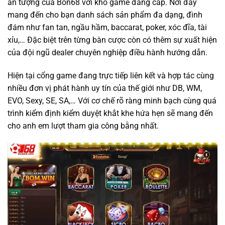
ấn tượng của Bon68 với kho game đẳng cấp. Nơi đây
mang đến cho bạn danh sách sản phẩm đa dạng, đình
đám như fan tan, ngầu hầm, baccarat, poker, xóc đĩa, tài
xỉu,… Đặc biệt trên từng bàn cược còn có thêm sự xuất hiện
của đội ngũ dealer chuyên nghiệp điều hành hướng dẫn.
Hiện tại cổng game đang trực tiếp liên kết và hợp tác cùng
nhiều đơn vị phát hành uy tín của thế giới như DB, WM,
EVO, Sexy, SE, SA,… Với cơ chế rõ ràng minh bạch cùng quá
trình kiểm định kiểm duyệt khắt khe hứa hẹn sẽ mang đến
cho anh em lượt tham gia công bằng nhất.