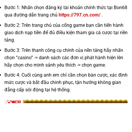
Bước 1: Nhấn chọn đăng ký tài khoản chính thức tại Bon68
qua đường dẫn trang chủ
https://797.cn.com/
.
Bước 2: Trên trang chủ của cổng game bạn cần tiến hành
giao dịch nạp tiền để đủ điều kiện tham gia cá cược tại nền
tảng.
Bước 3: Trên thanh công cụ chính của nền tảng hãy nhấn
chọn “casino” -> danh sách các đơn vị phát hành hiện lên
hãy chọn cho mình sảnh yêu thích -> chọn game.
Bước 4: Cuối cùng anh em chỉ cần chọn bàn cược, xác định
mức cược và bắt đầu chinh phục, tận hưởng không gian
đẳng cấp sôi động tại hệ thống.