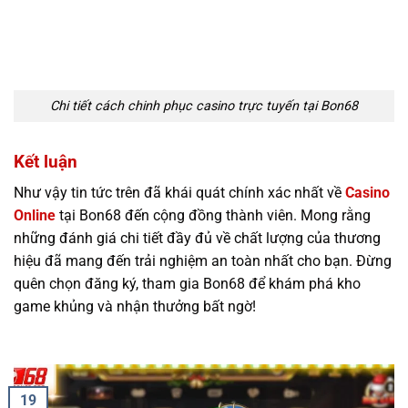
Chi tiết cách chinh phục casino trực tuyến tại Bon68
Kết luận
Như vậy tin tức trên đã khái quát chính xác nhất về
Casino
Online
tại Bon68 đến cộng đồng thành viên. Mong rằng
những đánh giá chi tiết đầy đủ về chất lượng của thương
hiệu đã mang đến trải nghiệm an toàn nhất cho bạn. Đừng
quên chọn đăng ký, tham gia Bon68 để khám phá kho
game khủng và nhận thưởng bất ngờ!
19