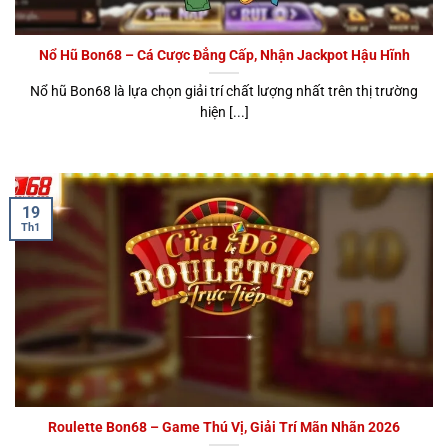
Nổ Hũ Bon68 – Cá Cược Đẳng Cấp, Nhận Jackpot Hậu Hĩnh
Nổ hũ Bon68 là lựa chọn giải trí chất lượng nhất trên thị trường
hiện [...]
19
Th1
Roulette Bon68 – Game Thú Vị, Giải Trí Mãn Nhãn 2026