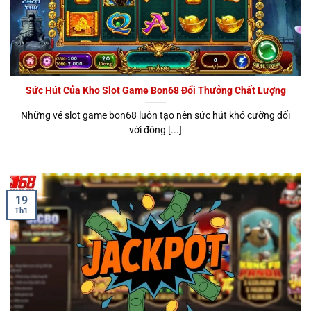
Sức Hút Của Kho Slot Game Bon68 Đổi Thưởng Chất Lượng
Những vé slot game bon68 luôn tạo nên sức hút khó cưỡng đối
với đông [...]
19
Th1