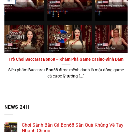
Th1
Trò Chơi Baccarat Bon68 – Khám Phá Game Casino Đình Đám
Siêu phẩm Baccarat Bon68 được mệnh danh là một dòng game
cá cược lý tưởng [...]
NEWS 24H
Chơi Sảnh Bắn Cá Bon68 Săn Quà Khủng Về Tay
Nhanh Chóng