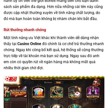
hành uy tín trên thế giới Bon68 mang đến cho bạn danh
sách sản phẩm đa dạng. Hơn nữa những cái tên này cũng
được cập nhật thường xuyên về tính năng chất lượng, do
đó mà bạn hoàn toàn không bị nhàm chán khi bắt đầu.
Rút thưởng nhanh chóng
Một tính năng ưu Việt khác khi thành viên dễ dàng nhận
thấy tại
Casino Online
đó chính là cơ chế trả thưởng nhanh
chóng. Ngay khi công bố kết quả, hệ thống sẽ cộng thưởng
trực tiếp về tài khoản mà bạn sử dụng. Ngay sau đó anh
em còn có quyền rút về ngân hàng mà không mất quá
nhiều thời gian chờ đợi.