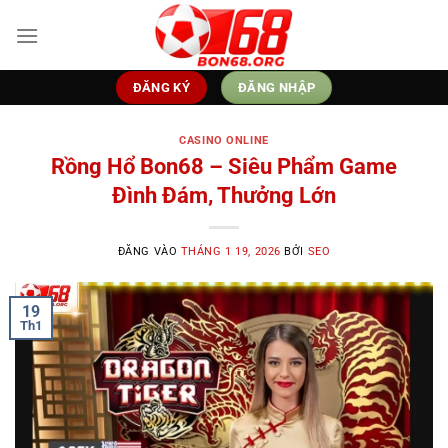
Bỏ
qua
nội
dung
ĐĂNG KÝ
ĐĂNG NHẬP
CASINO ONLINE
Rồng Hổ Bon68 – Siêu Phẩm Game
Đình Đám, Thưởng Lớn
ĐĂNG VÀO
THÁNG 1 19, 2026
BỞI
SEO
19
Th1