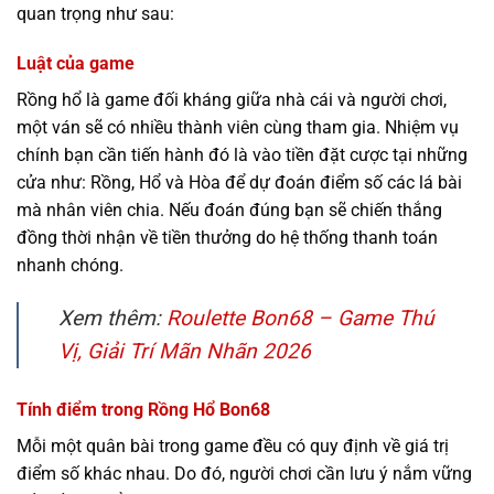
quan trọng như sau:
Luật của game
Rồng hổ là game đối kháng giữa nhà cái và người chơi,
một ván sẽ có nhiều thành viên cùng tham gia. Nhiệm vụ
chính bạn cần tiến hành đó là vào tiền đặt cược tại những
cửa như: Rồng, Hổ và Hòa để dự đoán điểm số các lá bài
mà nhân viên chia. Nếu đoán đúng bạn sẽ chiến thắng
đồng thời nhận về tiền thưởng do hệ thống thanh toán
nhanh chóng.
Xem thêm:
Roulette Bon68 – Game Thú
Vị, Giải Trí Mãn Nhãn 2026
Tính điểm trong Rồng Hổ Bon68
Mỗi một quân bài trong game đều có quy định về giá trị
điểm số khác nhau. Do đó, người chơi cần lưu ý nắm vững