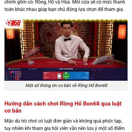
chính gồm có: Rồng, Hổ và Hòa. Mỗi cửa sẽ có mức thanh
toán khác nhau giúp bạn chủ động lựa chọn để tham gia.
Một số thông tin cơ bản về Rồng Hổ Bon68
Hướng dẫn cách chơi Rồng Hổ Bon68 qua luật
cơ bản
Mặc dù trò chơi có luật đơn giản và không quá phức tạp,
tuy nhiên khi tham gia hội viên vẫn nên lưu ý một số điểm