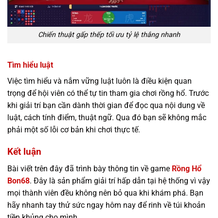
Chiến thuật gấp thếp tối ưu tỷ lệ thắng nhanh
Tìm hiểu luật
Việc tìm hiểu và nắm vững luật luôn là điều kiện quan
trọng để hội viên có thể tự tin tham gia chơi rồng hổ. Trước
khi giải trí bạn cần dành thời gian để đọc qua nội dung về
luật, cách tính điểm, thuật ngữ. Qua đó bạn sẽ không mắc
phải một số lỗi cơ bản khi chơi thực tế.
Kết luận
Bài viết trên đây đã trình bày thông tin về game
Rồng Hổ
Bon68
. Đây là sản phẩm giải trí hấp dẫn tại hệ thống vì vậy
mọi thành viên đều không nên bỏ qua khi khám phá. Bạn
hãy nhanh tay thử sức ngay hôm nay để rinh về túi khoản
tiền khủng cho mình.