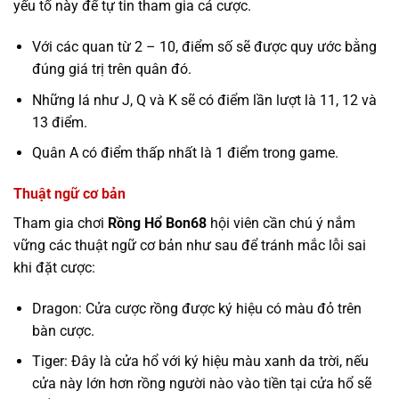
yếu tố này để tự tin tham gia cá cược.
Với các quan từ 2 – 10, điểm số sẽ được quy ước bằng
đúng giá trị trên quân đó.
Những lá như J, Q và K sẽ có điểm lần lượt là 11, 12 và
13 điểm.
Quân A có điểm thấp nhất là 1 điểm trong game.
Thuật ngữ cơ bản
Tham gia chơi
Rồng Hổ Bon68
hội viên cần chú ý nắm
vững các thuật ngữ cơ bản như sau để tránh mắc lỗi sai
khi đặt cược:
Dragon: Cửa cược rồng được ký hiệu có màu đỏ trên
bàn cược.
Tiger: Đây là cửa hổ với ký hiệu màu xanh da trời, nếu
cửa này lớn hơn rồng người nào vào tiền tại cửa hổ sẽ