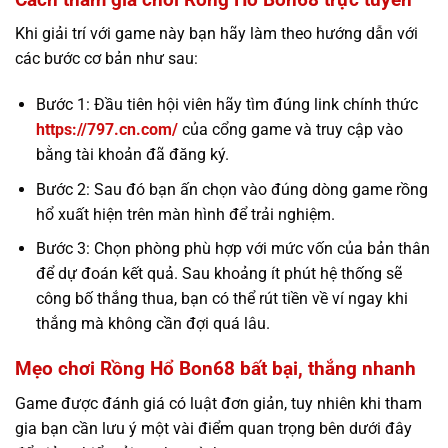
Khi giải trí với game này bạn hãy làm theo hướng dẫn với
các bước cơ bản như sau:
Bước 1: Đầu tiên hội viên hãy tìm đúng link chính thức
https://797.cn.com/
của cổng game và truy cập vào
bằng tài khoản đã đăng ký.
Bước 2: Sau đó bạn ấn chọn vào đúng dòng game rồng
hổ xuất hiện trên màn hình để trải nghiệm.
Bước 3: Chọn phòng phù hợp với mức vốn của bản thân
để dự đoán kết quả. Sau khoảng ít phút hệ thống sẽ
công bố thắng thua, bạn có thể rút tiền về ví ngay khi
thắng mà không cần đợi quá lâu.
Mẹo chơi Rồng Hổ Bon68 bất bại, thắng nhanh
Game được đánh giá có luật đơn giản, tuy nhiên khi tham
gia bạn cần lưu ý một vài điểm quan trọng bên dưới đây