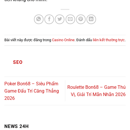
Bài viết này được đăng trong
Casino Online
. Đánh dấu
liên kết thường trực
.
SEO
Poker Bon68 – Siêu Phẩm
Roulette Bon68 – Game Thú
Game Đấu Trí Căng Thẳng
Vị, Giải Trí Mãn Nhãn 2026
2026
NEWS 24H