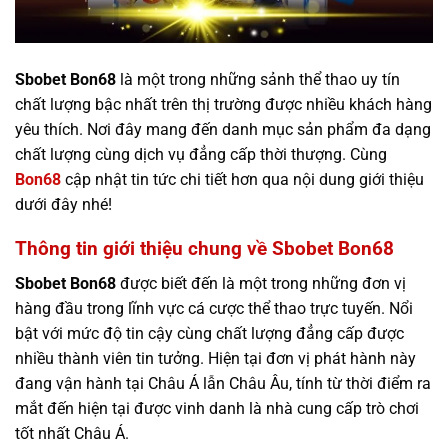
Sbobet Bon68
là một trong những sảnh thể thao uy tín
chất lượng bậc nhất trên thị trường được nhiều khách hàng
yêu thích. Nơi đây mang đến danh mục sản phẩm đa dạng
chất lượng cùng dịch vụ đẳng cấp thời thượng. Cùng
Bon68
cập nhật tin tức chi tiết hơn qua nội dung giới thiệu
dưới đây nhé!
Thông tin giới thiệu chung về Sbobet Bon68
Sbobet Bon68
được biết đến là một trong những đơn vị
hàng đầu trong lĩnh vực cá cược thể thao trực tuyến. Nổi
bật với mức độ tin cậy cùng chất lượng đẳng cấp được
nhiều thành viên tin tưởng. Hiện tại đơn vị phát hành này
đang vận hành tại Châu Á lẫn Châu Âu, tính từ thời điểm ra
mắt đến hiện tại được vinh danh là nhà cung cấp trò chơi
tốt nhất Châu Á.