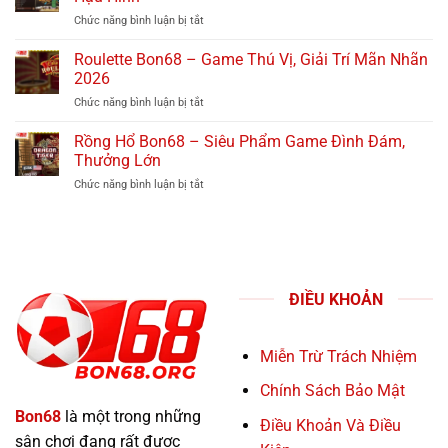
Kho
Về
Chức năng bình luận bị tắt
ở
Slot
Tay
Nổ
Game
Nhanh
Hũ
Roulette Bon68 – Game Thú Vị, Giải Trí Mãn Nhãn
Bon68
Chóng
Bon68
Đổi
2026
–
Thưởng
Chức năng bình luận bị tắt
ở
Cá
Chất
Roulette
Cược
Lượng
Bon68
Rồng Hổ Bon68 – Siêu Phẩm Game Đình Đám,
Đẳng
–
Cấp,
Thưởng Lớn
Game
Nhận
Chức năng bình luận bị tắt
ở
Thú
Jackpot
Rồng
Vị,
Hậu
Hổ
Giải
Hĩnh
Bon68
Trí
–
Mãn
Siêu
Nhãn
Phẩm
2026
ĐIỀU KHOẢN
Game
Đình
Đám,
Miễn Trừ Trách Nhiệm
Thưởng
Lớn
Chính Sách Bảo Mật
Bon68
là một trong những
Điều Khoản Và Điều
sân chơi đang rất được